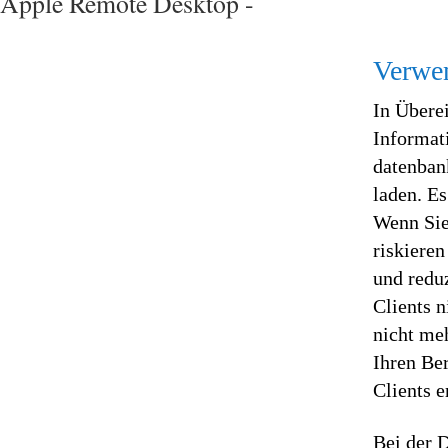
Apple Remote Desktop -
Verwen
In Übere
Informati
datenban
laden. Es
Wenn Sie
riskiere
und redu
Clients n
nicht meh
Ihren Be
Clients e
Bei der 