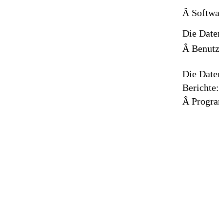
Â Softwa
Die Date
Â Benutz
Die Date
Berichte:
Â Progr