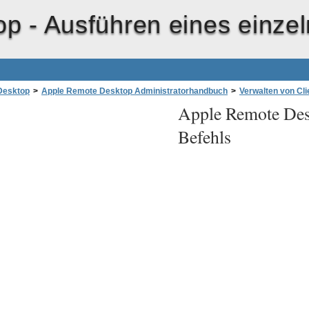
op -
Ausführen eines einze
Desktop
>
Apple Remote Desktop Administratorhandbuch
>
Verwalten von Cl
Apple Remote Des
 einzelnen UNIX-Befehls
Befehls