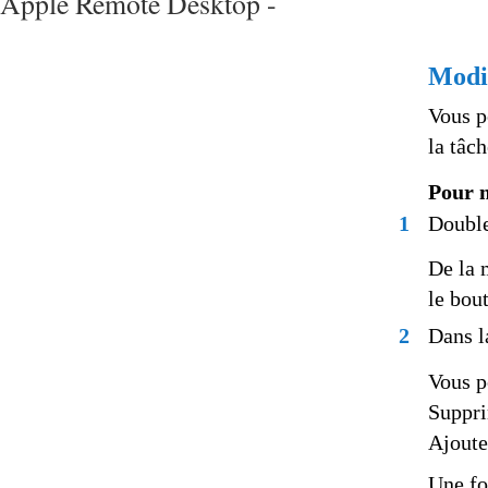
Apple Remote Desktop -
Modif
Vous p
la tâc
Pour m
1
Double
De la 
le bou
2
Dans l
Vous p
Suppri
Ajoutez
Une fo