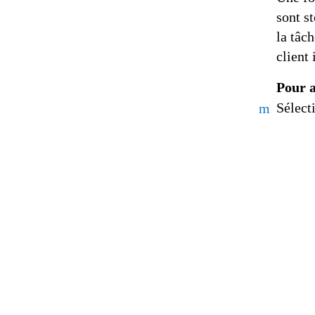
sont s
la tâc
client
Pour a
Sélect
m