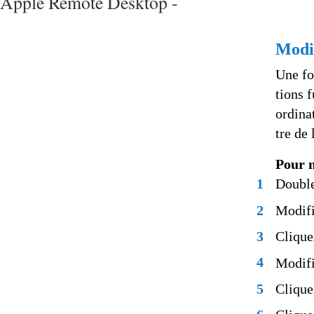
Apple Remote Desktop -
Modi
Une fo
tions 
ordina
tre de 
Pour 
1
Double
2
Modifi
3
Clique
4
Modifi
5
Clique