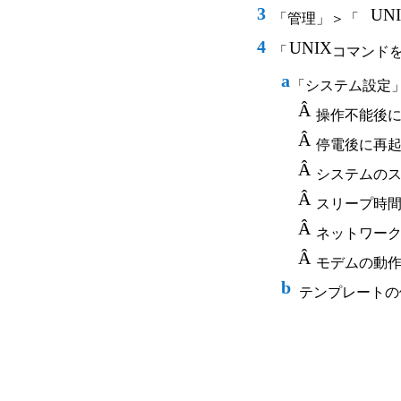
3
UN
「管理」＞「
4
UNIX
「
コマンド
a
「システム設定
Â
操作不能後
Â
停電後に再
Â
システムの
Â
スリープ時
Â
ネットワー
Â
モデムの動
b
テンプレートの