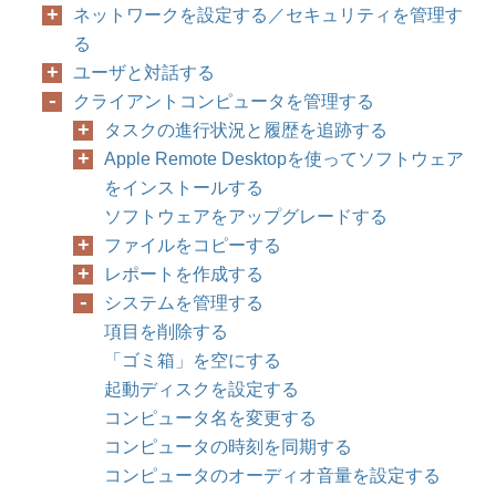
ネットワークを設定する／セキュリティを管理す
る
ユーザと対話する
クライアントコンピュータを管理する
タスクの進行状況と履歴を追跡する
Apple Remote Desktopを使ってソフトウェア
144
8
第
章
クライアン
をインストールする
ソフトウェアをアップグレードする
ファイルをコピーする
レポートを作成する
システムを管理する
項目を削除する
「ゴミ箱」を空にする
起動ディスクを設定する
コンピュータ名を変更する
コンピュータの時刻を同期する
コンピュータのオーディオ音量を設定する