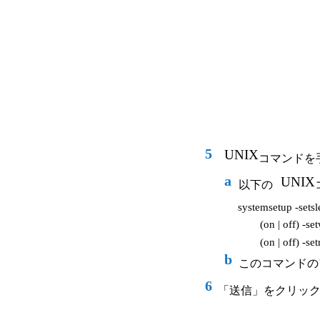
5
UNIX
コマンドを
a
UNIX
以下の
systemsetup -set
(on | off) -s
(on | off) -set
b
このコマンドの
6
「送信」をクリッ